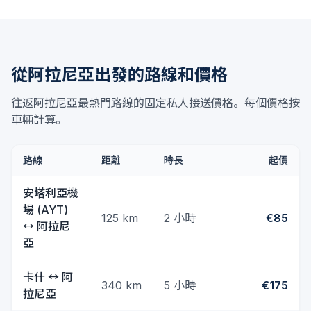
從阿拉尼亞出發的路線和價格
往返阿拉尼亞最熱門路線的固定私人接送價格。每個價格按
車輛計算。
路線
距離
時長
起價
安塔利亞機
場 (AYT)
125
km
2 小時
€85
↔
阿拉尼
亞
卡什
↔
阿
340
km
5 小時
€175
拉尼亞