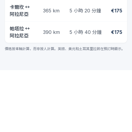
卡爾坎
↔
365
km
5 小時 20 分鐘
€175
阿拉尼亞
帕塔拉
↔
390
km
5 小時 40 分鐘
€175
阿拉尼亞
價格按車輛計算，而非按人計算。英鎊、美元和土耳其里拉將在預訂時顯示。