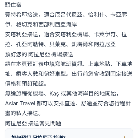
頭住宿
費特希耶接送
，適合厄呂代尼茲、恰利什、卡亞廓
伊、格切克和西部利西亞海岸
安塔利亞接送
，適合安塔利亞機場、卡萊伊奇、拉
拉、孔亞阿勒特、貝萊克、凱梅爾和阿拉尼亞
預訂您的 阿拉尼亞 機場接送
請在本頁預訂表中填寫航班資訊、上車地點、下車地
址、乘客人數和偏好車型。出行前您會收到固定接送
價格和預訂確認。
無論旅程從機場、Kaş 或其他海岸目的地開始，
Aslar Travel 都可以安排直達、舒適並符合您行程計
畫的私人接送。
阿拉尼亞 接送常見問題
如何預訂 阿拉尼亞 接送？