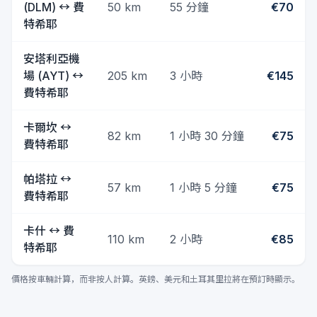
(DLM)
↔
費
50
km
55 分鐘
€70
特希耶
安塔利亞機
場 (AYT)
↔
205
km
3 小時
€145
費特希耶
卡爾坎
↔
82
km
1 小時 30 分鐘
€75
費特希耶
帕塔拉
↔
57
km
1 小時 5 分鐘
€75
費特希耶
卡什
↔
費
110
km
2 小時
€85
特希耶
價格按車輛計算，而非按人計算。英鎊、美元和土耳其里拉將在預訂時顯示。