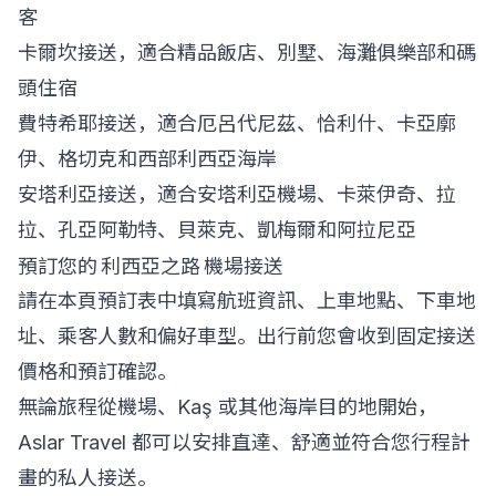
客
卡爾坎接送
，適合精品飯店、別墅、海灘俱樂部和碼
頭住宿
費特希耶接送
，適合厄呂代尼茲、恰利什、卡亞廓
伊、格切克和西部利西亞海岸
安塔利亞接送
，適合安塔利亞機場、卡萊伊奇、拉
拉、孔亞阿勒特、貝萊克、凱梅爾和阿拉尼亞
預訂您的 利西亞之路 機場接送
請在本頁預訂表中填寫航班資訊、上車地點、下車地
址、乘客人數和偏好車型。出行前您會收到固定接送
價格和預訂確認。
無論旅程從機場、Kaş 或其他海岸目的地開始，
Aslar Travel 都可以安排直達、舒適並符合您行程計
畫的私人接送。