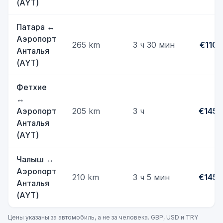
(AYT)
Патара
↔
Аэропорт
265
km
3 ч 30 мин
€110
Анталья
(AYT)
Фетхие
↔
Аэропорт
205
km
3 ч
€145
Анталья
(AYT)
Чалыш
↔
Аэропорт
210
km
3 ч 5 мин
€145
Анталья
(AYT)
Цены указаны за автомобиль, а не за человека. GBP, USD и TRY