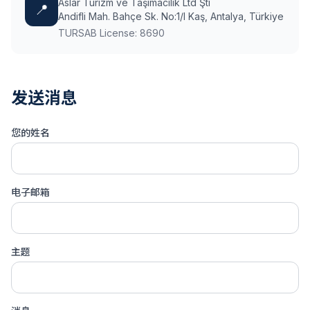
Aslar Turizm ve Taşımacılık Ltd Şti
📍
Andifli Mah. Bahçe Sk. No:1/I Kaş, Antalya, Türkiye
TURSAB License: 8690
发送消息
您的姓名
电子邮箱
主题