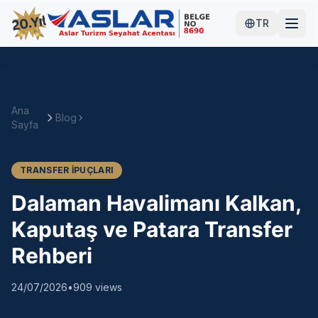
TR
Ana
Dalaman Havalimanı Kalkan, Kaputaş ve
Blog
Sayfa
Patara Transfer Rehberi
TRANSFER İPUÇLARI
Dalaman Havalimanı Kalkan,
Kaputaş ve Patara Transfer
Rehberi
24/07/2026
•
909
views