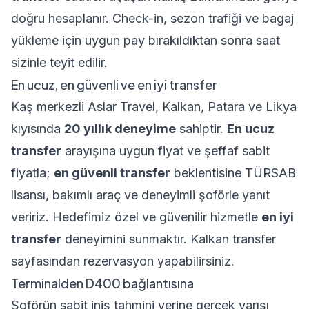
doğru hesaplanır. Check-in, sezon trafiği ve bagaj
yükleme için uygun pay bırakıldıktan sonra saat
sizinle teyit edilir.
En ucuz, en güvenli ve en iyi transfer
Kaş merkezli Aslar Travel, Kalkan, Patara ve Likya
kıyısında
20 yıllık deneyime
sahiptir.
En ucuz
transfer
arayışına uygun fiyat ve şeffaf sabit
fiyatla;
en güvenli transfer
beklentisine TÜRSAB
lisansı, bakımlı araç ve deneyimli şoförle yanıt
veririz. Hedefimiz özel ve güvenilir hizmetle
en iyi
transfer
deneyimini sunmaktır.
Kalkan transfer
sayfasından
rezervasyon yapabilirsiniz.
Terminalden D400 bağlantısına
Şoförün sabit iniş tahmini yerine gerçek varışı